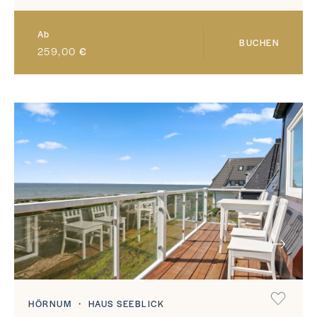
Ab
BUCHEN
259,00
€
NEXT
HÖRNUM ・ HAUS SEEBLICK