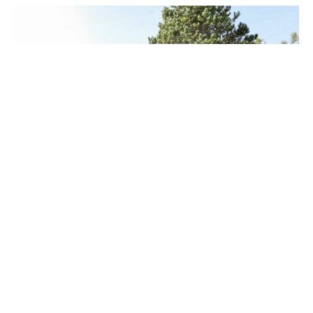
NEXT
HÖRNUM
STRANDHAUS HÖLTIG
Gäste
Schlafzimmer
Größe
Bewertung
4
2
90 m²
4.9 / 5