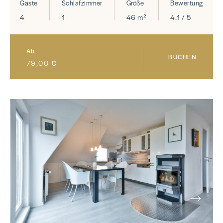
Gäste
Schlafzimmer
Größe
Bewertung
4
1
46 m²
4.1 / 5
Ab
BUCHEN
79,00
€
NEXT