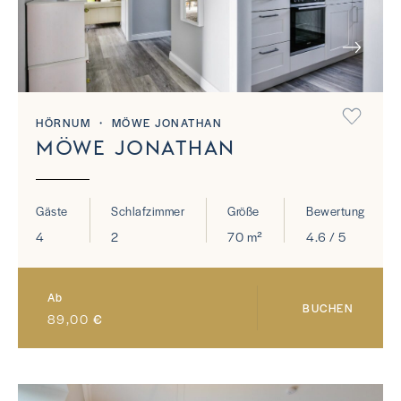
NEXT
HÖRNUM ・ MÖWE JONATHAN
MÖWE JONATHAN
Gäste
Schlafzimmer
Größe
Bewertung
4
2
70 m²
4.6 / 5
Ab
BUCHEN
89,00
€