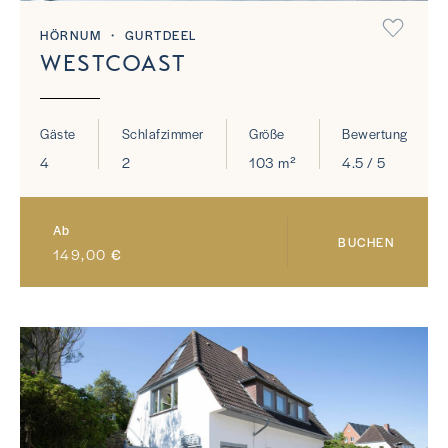
HÖRNUM ・ GURTDEEL
WESTCOAST
Gäste
Schlafzimmer
Größe
Bewertung
4
2
103 m²
4.5 / 5
Ab
BUCHEN
149,00
€