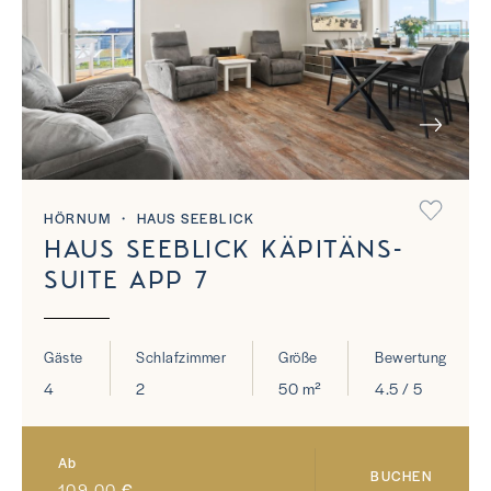
NEXT
HÖRNUM ・ HAUS SEEBLICK
HAUS SEEBLICK KÄPITÄNS-
SUITE APP 7
Gäste
Schlafzimmer
Größe
Bewertung
4
2
50 m²
4.5 / 5
Ab
BUCHEN
109,00
€