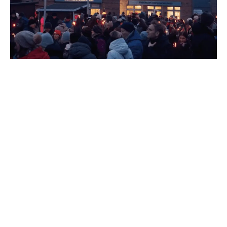
FEBRUAR 2025
ERFOLGREICHES ERSTES
PRE-BURN EVENT ZUR
BIIKE
Am 21. Februar fand zum ersten Mal unser Pre-Burn Event
zur traditionellen Biike statt – und wir sind überwältigt von
dem positiven Zuspruch!