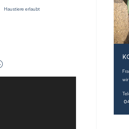
Haustiere erlaubt
K
Fr
wir
Te
0