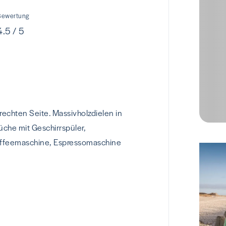
Bewertung
4.5 / 5
echten Seite. Massivholzdielen in
üche mit Geschirrspüler,
Kaffeemaschine, Espressomaschine