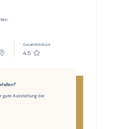
sten
Gesamteindruck
4.5
efallen?
hr gute Ausstattung der