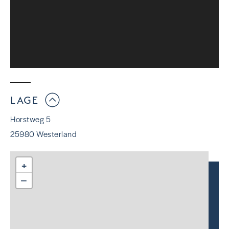
LAGE
Horstweg 5
25980 Westerland
+
−