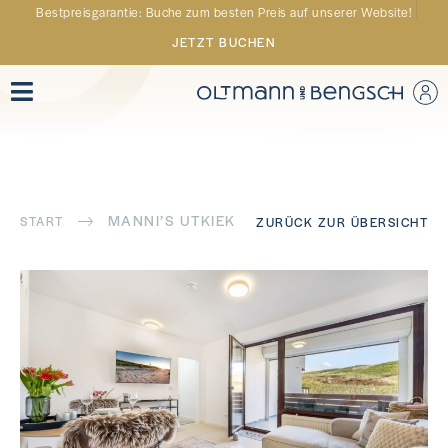
Bestpreisgarantie: Buche zum besten Preis auf unserer Website!
JETZT BUCHEN
MANNI’S UTKIEK
START
ZURÜCK ZUR ÜBERSICHT