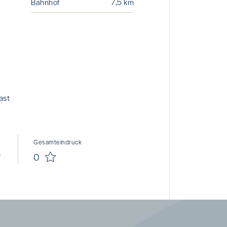
Bahnhof
7,5 km
ast
Gesamteindruck
0