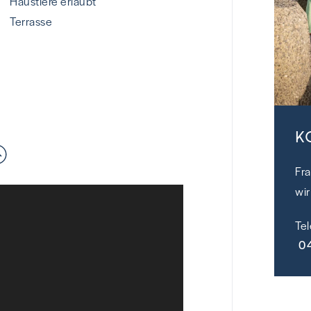
Haustiere erlaubt
Terrasse
K
Fr
wir
Te
0