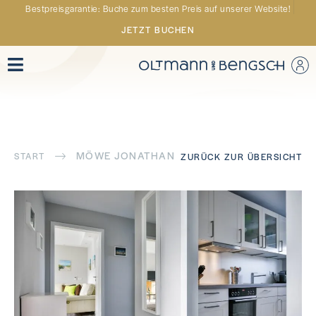
Bestpreisgarantie: Buche zum besten Preis auf unserer Website!
JETZT BUCHEN
MÖWE JONATHAN
START
ZURÜCK ZUR ÜBERSICHT